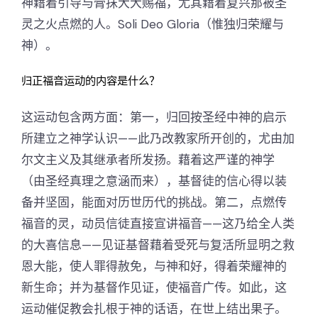
神藉着引导与膏抹大大赐福，尤其藉着复兴那被圣
灵之火点燃的人。Soli Deo Gloria（惟独归荣耀与
神）。
归正福音运动的内容是什么？
这运动包含两方面：第一，归回按圣经中神的启示
所建立之神学认识——此乃改教家所开创的，尤由加
尔文主义及其继承者所发扬。藉着这严谨的神学
（由圣经真理之意涵而来），基督徒的信心得以装
备并坚固，能面对历世历代的挑战。第二，点燃传
福音的灵，动员信徒直接宣讲福音——这乃给全人类
的大喜信息——见证基督藉着受死与复活所显明之救
恩大能，使人罪得赦免，与神和好，得着荣耀神的
新生命；并为基督作见证，使福音广传。如此，这
运动催促教会扎根于神的话语，在世上结出果子。