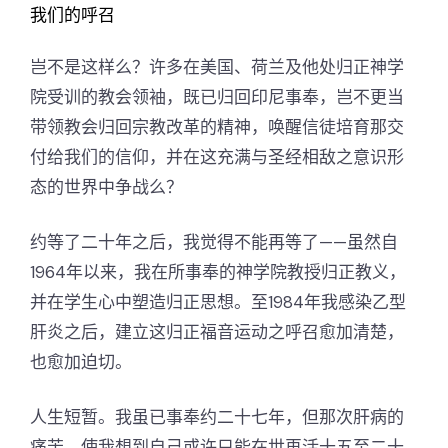
我们的呼召
岂不是这样么？许多在美国、荷兰及他处归正神学
院受训的教会领袖，既已归回印尼事奉，岂不更当
带领教会归回宗教改革的精神，唤醒信徒培育那交
付给我们的信仰，并在这充满与圣经相敌之意识形
态的世界中争战么？
约等了二十年之后，我觉得不能再等了——虽然自
1964年以来，我在所事奉的神学院教授归正教义，
并在学生心中塑造归正思想。至1984年我感染乙型
肝炎之后，建立这归正福音运动之呼召愈加清楚，
也愈加迫切。
人生短暂。我虽已事奉约二十七年，但那次肝病的
痛苦，使我想到自己或许只能在世再活十五至二十