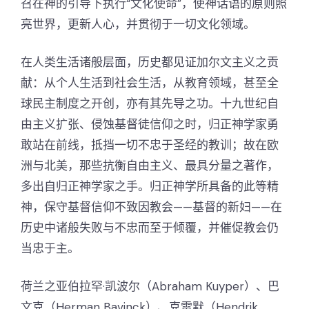
召在神的引导下执行“文化使命”，使神话语的原则照
亮世界，更新人心，并贯彻于一切文化领域。
在人类生活诸般层面，历史都见证加尔文主义之贡
献：从个人生活到社会生活，从教育领域，甚至全
球民主制度之开创，亦有其先导之功。十九世纪自
由主义扩张、侵蚀基督徒信仰之时，归正神学家勇
敢站在前线，抵挡一切不忠于圣经的教训；故在欧
洲与北美，那些抗衡自由主义、最具分量之著作，
多出自归正神学家之手。归正神学所具备的此等精
神，保守基督信仰不致因教会——基督的新妇——在
历史中诸般失败与不忠而至于倾覆，并催促教会仍
当忠于主。
荷兰之亚伯拉罕·凯波尔（Abraham Kuyper）、巴
文克（Herman Bavinck）、克雷默（Hendrik