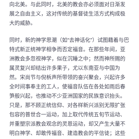
向北美。与此同时，北美的教会亦必须面对日渐发
展之自由主义，这对传统的基督徒生活方式构成极
大的威胁。
同时，新的神学思潮（如“去神话化”）试图藉着与巴
特式新正统神学相争而否定福音。在那些年间，亚
洲教会多忽视神学，似在沉睡之中；然而神所赐的
属灵复兴却结出许多果子，尤以东南亚与中国为
然。宋尚节与倪柝声所带领的奋兴聚会，兴起许多
全时间事奉主的工人，使福音队伍在各处如雨后春
笋般兴起，也推动不少亚洲国家的民族意识抬头。
只是，那不顾正统信仰、对各样新兴派别无限扩张
包容的普世合一运动，加上取代传统五旬节运动、
并重塑宗派教会观念的灵恩运动，却又产生大量不
明白神学、却敢传福音、建造教会的平信徒；这些