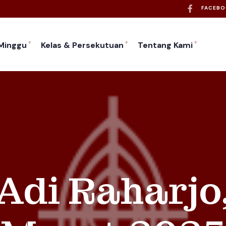
FACEB
 Minggu
Kelas & Persekutuan
Tentang Kami
 Adi Raharjo,