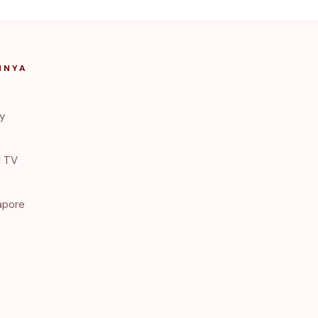
NNYA
ry
1 TV
apore